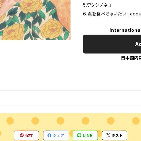
5.ワタシノネコ
6.君を食べちゃいたい -acoust
Internationa
Ad
日本国内
保存
シェア
LINE
ポスト