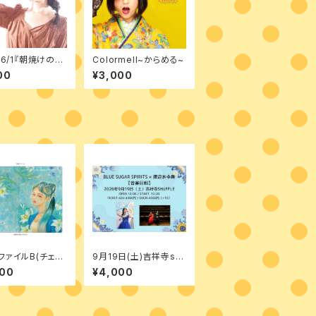
/6/1『朝焼けのメ
Colormell~からめる~
ー』
00
¥3,000
ファイルB(チェキ
9月19日(土)吉祥寺sh
き)
uffle
000
¥4,000