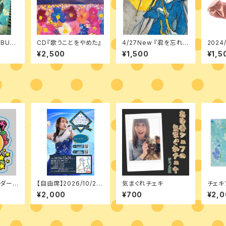
LBUM
CD『歌うことをやめた』
4/27New 『君を忘れら
2024
れない』
ロディ
¥2,500
¥1,500
¥1,5
ダー2
【自由席】2026/10/24
気まぐれチェキ
チェキ
君津市民文化ホール
1枚付
¥2,000
¥700
¥2,