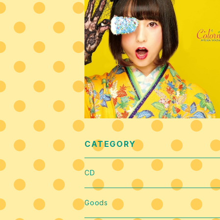
Colormell~からめる~
¥3,000
CATEGORY
CD
Goods